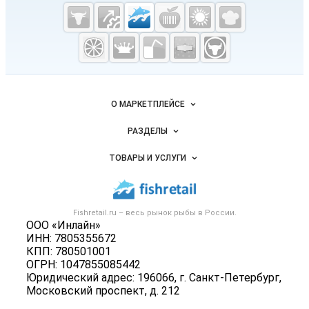
Cсылки на полезные проекты
Fishretail.ru —
рыба,
морепродукты
Важные разделы и контакты
Навигация по сайту
О МАРКЕТПЛЕЙСЕ
Новости Fishretail.ru
РАЗДЕЛЫ
Услуги и цены
Объявления
ТОВАРЫ И УСЛУГИ
Размещение рекламы
Каталог компаний
Рыбные снеки
Публичная оферта
Новости рынка
Рыба
Контактная информация
Форум
Fishretail.ru – весь
рынок рыбы
в России.
Икра
Политика обработки персональных данных
ООО «Инлайн»
Бренды
Морепродукты
ИНН: 7805355672
Для СМИ
Мониторинг
КПП: 780501001
Рыбопосадочный материал
ОГРН: 1047855085442
Вакансии
Полуфабрикаты
Юридический адрес: 196066, г. Санкт-Петербург,
Блог
Московский проспект, д. 212
Консервы