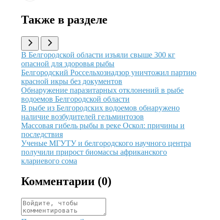
Также в разделе
Иллюстрация новости
В Белгородской области изъяли свыше 300 кг
опасной для здоровья рыбы
Иллюстрация новости
Белгородский Россельхознадзор уничтожил партию
красной икры без документов
Иллюстрация новости
Обнаружение паразитарных отклонений в рыбе
водоемов Белгородской области
Иллюстрация новости
В рыбе из Белгородских водоемов обнаружено
наличие возбудителей гельминтозов
Иллюстрация новости
Массовая гибель рыбы в реке Оскол: причины и
последствия
Иллюстрация новости
Ученые МГУТУ и белгородского научного центра
получили прирост биомассы африканского
клариевого сома
Комментарии (
0
)