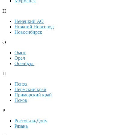
Мурманск
Н
Ненецкий АО
Нижний Новгород
Новосибирск
О
Омск
Орел
Оренбург
П
Пенза
Пермский край
Приморский край
Псков
Р
Ростов-на-Дону
Рязань