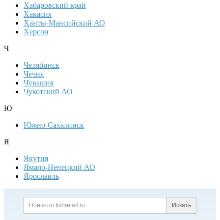
Хабаровский край
Хакасия
Ханты-Мансийский АО
Херсон
Ч
Челябинск
Чечня
Чувашия
Чукотский АО
Ю
Южно-Сахалинск
Я
Якутия
Ямало-Ненецкий АО
Ярославль
Дополнительная информация
Поиск по сайту и ссылк
Искать