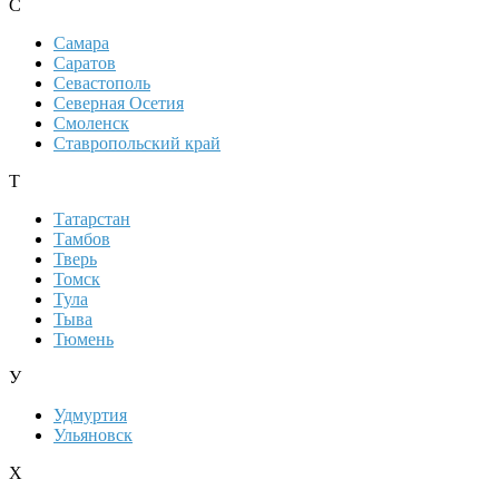
С
Самара
Саратов
Севастополь
Северная Осетия
Смоленск
Ставропольский край
Т
Татарстан
Тамбов
Тверь
Томск
Тула
Тыва
Тюмень
У
Удмуртия
Ульяновск
Х