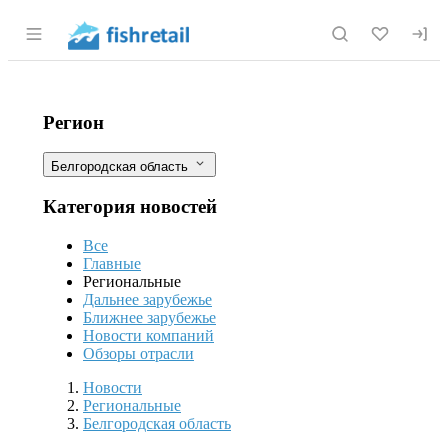
Раздел навигации по сайту fishretail.r
208 прудов в Белгородской области 
Фильтры
Регион
Белгородская область
Категория новостей
Все
Главные
Региональные
Дальнее зарубежье
Ближнее зарубежье
Новости компаний
Обзоры отрасли
Новости
Разделы
Новости
Региональные
Белгородская область