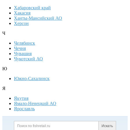
Хабаровский край
Хакасия
Ханты-Мансийский АО
Херсон
Ч
Челябинск
Чечня
Чувашия
Чукотский АО
Ю
Южно-Сахалинск
Я
Якутия
Ямало-Ненецкий АО
Ярославль
Дополнительная информация
Поиск по сайту и ссылк
Искать