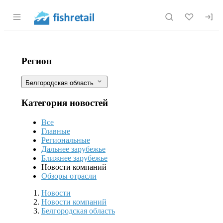
Раздел навигации по сайту fishretail.r
«Белосетр» в этом году произведет 
Фильтры
Регион
Белгородская область
Категория новостей
Все
Главные
Региональные
Дальнее зарубежье
Ближнее зарубежье
Новости компаний
Обзоры отрасли
Новости
Разделы
Новости
Новости компаний
Белгородская область