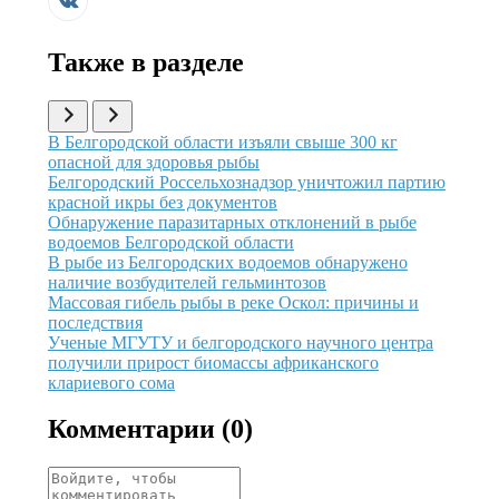
Также в разделе
Иллюстрация новости
В Белгородской области изъяли свыше 300 кг
опасной для здоровья рыбы
Иллюстрация новости
Белгородский Россельхознадзор уничтожил партию
красной икры без документов
Иллюстрация новости
Обнаружение паразитарных отклонений в рыбе
водоемов Белгородской области
Иллюстрация новости
В рыбе из Белгородских водоемов обнаружено
наличие возбудителей гельминтозов
Иллюстрация новости
Массовая гибель рыбы в реке Оскол: причины и
последствия
Иллюстрация новости
Ученые МГУТУ и белгородского научного центра
получили прирост биомассы африканского
клариевого сома
Комментарии (
0
)