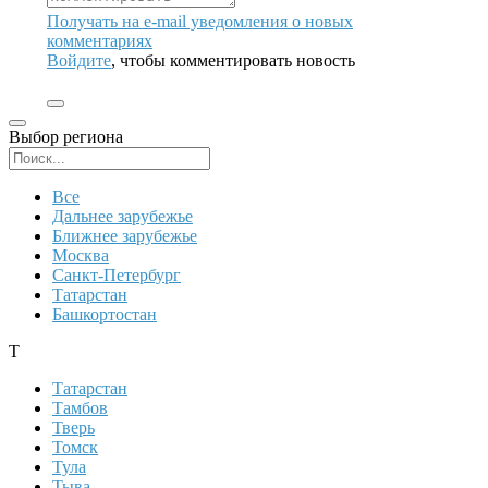
Получать на e‑mail уведомления о новых
комментариях
Войдите
, чтобы комментировать новость
Выбор региона
Поиск региона
Все
Дальнее зарубежье
Ближнее зарубежье
Москва
Санкт-Петербург
Татарстан
Башкортостан
Т
Татарстан
Тамбов
Тверь
Томск
Тула
Тыва