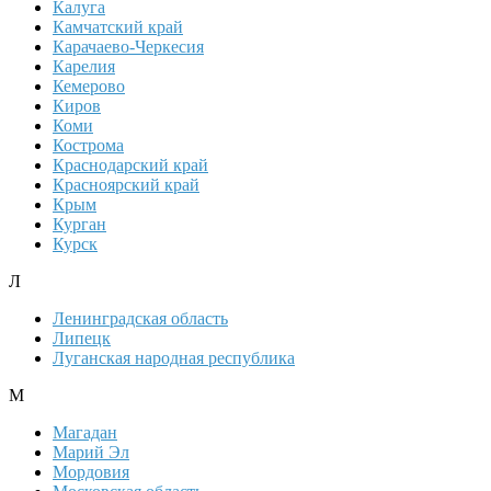
Калуга
Камчатский край
Карачаево-Черкесия
Карелия
Кемерово
Киров
Коми
Кострома
Краснодарский край
Красноярский край
Крым
Курган
Курск
Л
Ленинградская область
Липецк
Луганская народная республика
М
Магадан
Марий Эл
Мордовия