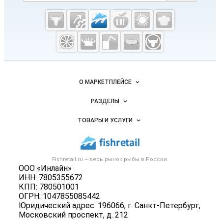
Cсылки на полезные проекты
Fishretail.ru —
рыба,
морепродукты
Важные разделы и контакты
Навигация по сайту
О МАРКЕТПЛЕЙСЕ
Новости Fishretail.ru
РАЗДЕЛЫ
Услуги и цены
Объявления
ТОВАРЫ И УСЛУГИ
Размещение рекламы
Каталог компаний
Рыбные снеки
Публичная оферта
Новости рынка
Рыба
Контактная информация
Форум
Fishretail.ru – весь
рынок рыбы
в России.
Икра
Политика обработки персональных данных
ООО «Инлайн»
Бренды
Морепродукты
ИНН: 7805355672
Для СМИ
Мониторинг
КПП: 780501001
Рыбопосадочный материал
ОГРН: 1047855085442
Вакансии
Полуфабрикаты
Юридический адрес: 196066, г. Санкт-Петербург,
Блог
Московский проспект, д. 212
Консервы