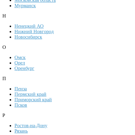
Московская область
Мурманск
Н
Ненецкий АО
Нижний Новгород
Новосибирск
О
Омск
Орел
Оренбург
П
Пенза
Пермский край
Приморский край
Псков
Р
Ростов-на-Дону
Рязань